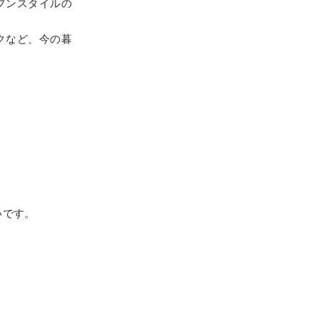
プンスタイルの
クなど、今の暮
いです。
。