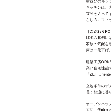
横並びのキッ
キッチンは、
玄関を入って
らし方にフィ
［こだわりPO
LDKの北側
家族の気配を
床は一段下げ
建築工房OR
高い住宅性能で
「ZEH Or
立地条件のデ
長く快適に暮
オープンハウ
下記、
予約ス