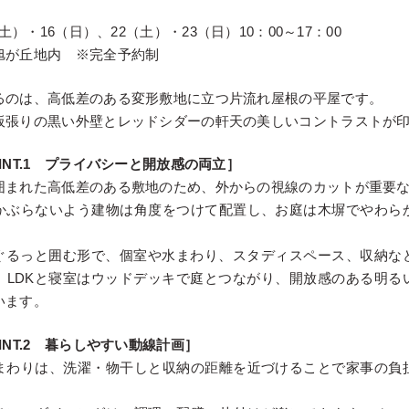
（土）・16（日）、22（土）・23（日）10：00～17：00
旭が丘地内 ※完全予約制
るのは、高低差のある変形敷地に立つ片流れ屋根の平屋です。
板張りの黒い外壁とレッドシダーの軒天の美しいコントラストが
INT.1 プライバシーと開放感の両立］
囲まれた高低差のある敷地のため、外からの視線のカットが重要
かぶらないよう建物は角度をつけて配置し、お庭は木塀でやわら
をぐるっと囲む形で、個室や水まわり、スタディスペース、収納な
。LDKと寝室はウッドデッキで庭とつながり、開放感のある明る
います。
INT.2 暮らしやすい動線計画］
まわりは、洗濯・物干しと収納の距離を近づけることで家事の負