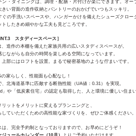
チン・ダイニングは、調理・配膳・片付けが楽にできます。オー
大きい背面の造作収納とパントリーのおかげでいつもスッキリ。
すぐの手洗いスペースや、ハンガーかけを備えたシューズクロー
ットしたきめ細やかな工夫も見どころです。
INT.3 スタディースペース］
には、造作の本棚を備えた家族共用の広いスタディスペースが。
感じながらも自分の時間を楽しめる空間になっています。
、上部にはロフトを設置。まるで秘密基地のような佇まいです。
KSの家らしく、性能面も心配なし！
、北海道基準に匹敵する断熱性能（UA値：0.31）を実現。
iented」や「低炭素住宅」の認定も取得した、人と環境に優しい住ま
メリットをメリットに変えるプランニングと、
らしていただくための高性能な家づくりを、ぜひご体感ください
スは、完全予約制となっておりますので、お早めにどうぞ！
ケジュールカレンダー（10月）
よりご予約いただけます。