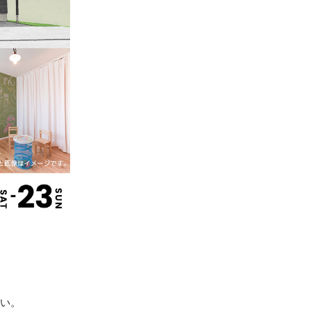
。
さい。