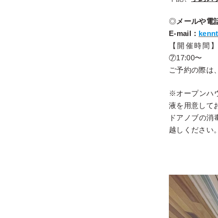
◎
メールや電
E-mail：
kenn
【開催時間】①1
⑦17:00〜
ご予約の際は
※オープンハ
液を用意して
ドアノブの消
越しください