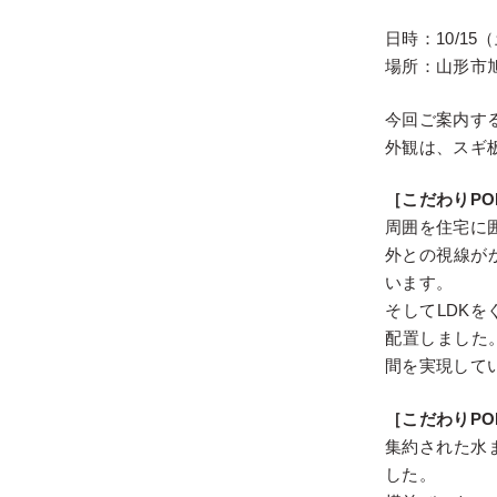
日時：10/15
場所：山形市
今回ご案内す
外観は、スギ
［こだわりPO
周囲を住宅に
外との視線が
います。
そしてLDK
配置しました
間を実現して
［こだわりPO
集約された水
した。