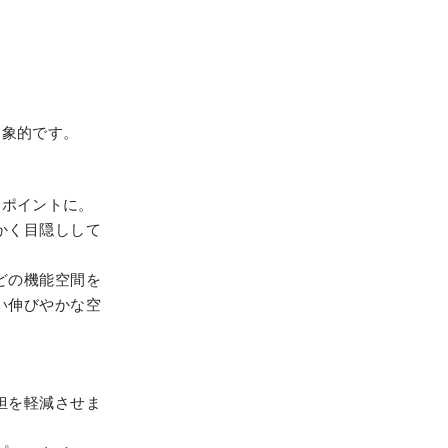
印象的です。
なポイントに。
かく目隠しして
どの機能空間を
い伸びやかな空
担を軽減させま