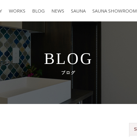
Y
WORKS
BLOG
NEWS
SAUNA
SAUNA SHOWROOM
BLOG
ブログ
S